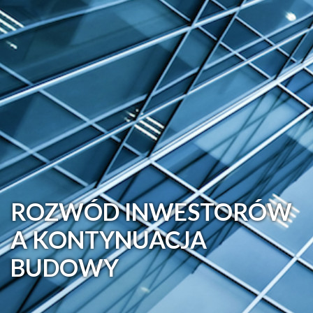
ROZWÓD INWESTORÓW
A KONTYNUACJA
BUDOWY