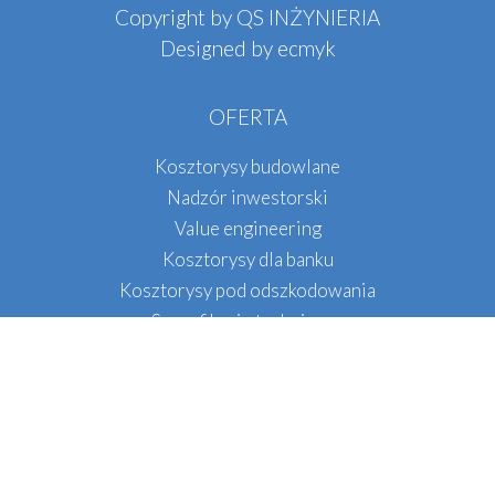
Copyright by QS INŻYNIERIA
Designed by
ecmyk
OFERTA
Kosztorysy budowlane
Nadzór inwestorski
Value engineering
Kosztorysy dla banku
Kosztorysy pod odszkodowania
Specyfikacje techniczne
Kosztorysy pod dotacje
Waloryzacja wynagrodzenia
Kosztorysy farm fotowoltaicznych
DANE KONTAKTOWE