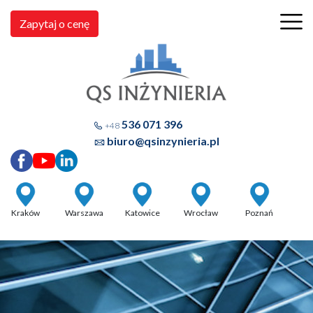
Zapytaj o cenę
536 071 396
+48
biuro@qsinzynieria.pl
Kraków
Warszawa
Katowice
Wrocław
Poznań