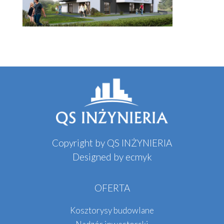
Copyright by QS INŻYNIERIA
Designed by
ecmyk
OFERTA
Kosztorysy budowlane