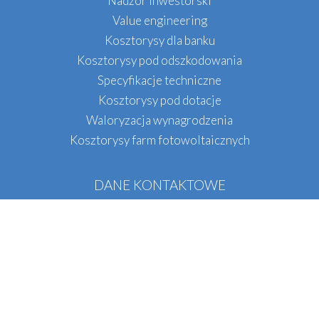
Nadzór inwestorski
Value engineering
Kosztorysy dla banku
Kosztorysy pod odszkodowania
Specyfikacje techniczne
Kosztorysy pod dotacje
Waloryzacja wynagrodzenia
Kosztorysy farm fotowoltaicznych
DANE KONTAKTOWE
QS INŻYNIERIA
Tel.:
+48
536 071 396
E-mail:
biuro@qsinzynieria.pl
Biuro w Krakowie
Oddział w Warszawie