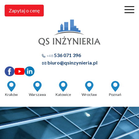
Zapytaj o cenę
536 071 396
+48
biuro@qsinzynieria.pl
Kraków
Warszawa
Katowice
Wrocław
Poznań