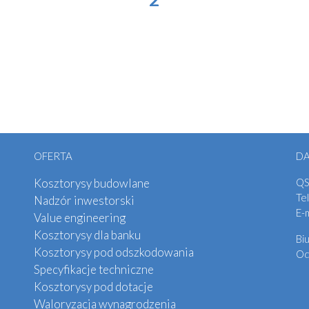
OFERTA
D
Kosztorysy budowlane
QS
Tel
Nadzór inwestorski
E-
Value engineering
Kosztorysy dla banku
Bi
Kosztorysy pod odszkodowania
Od
Specyfikacje techniczne
Kosztorysy pod dotacje
Waloryzacja wynagrodzenia