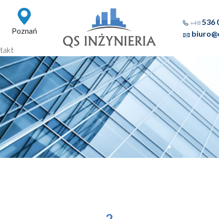
536 
+48
Poznań
biuro@q
takt
2