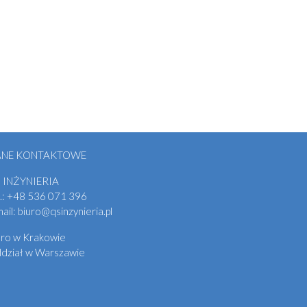
ANE KONTAKTOWE
 INŻYNIERIA
.:
+48
536 071 396
mail:
biuro@qsinzynieria.pl
uro w Krakowie
dział w Warszawie