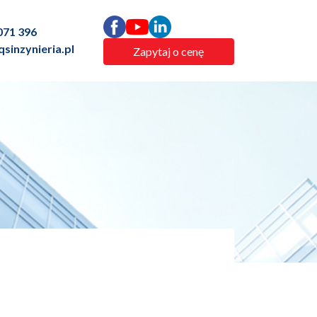
071 396
sinzynieria.pl
Zapytaj o cenę