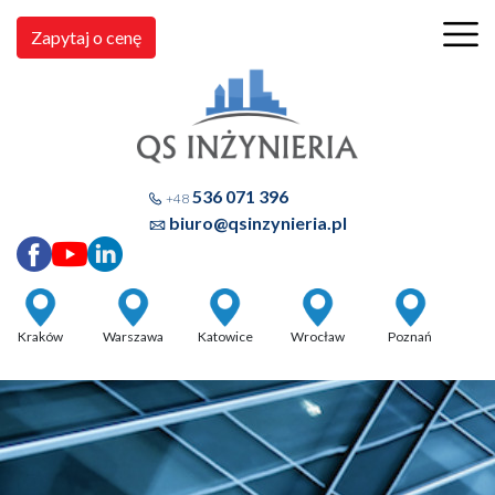
Zapytaj o cenę
536 071 396
+48
biuro@qsinzynieria.pl
Kraków
Warszawa
Katowice
Wrocław
Poznań