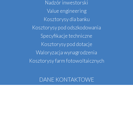
Nadzór inwestorski
Value engineering
Kosztorysy dla banku
Kosztorysy pod odszkodowania
Specyfikacje techniczne
Kosztorysy pod dotacje
Waloryzacja wynagrodzenia
Kosztorysy farm fotowoltaicznych
DANE KONTAKTOWE
QS INŻYNIERIA
Tel.:
+48
536 071 396
E-mail:
biuro@qsinzynieria.pl
Biuro w Krakowie
Oddział w Warszawie