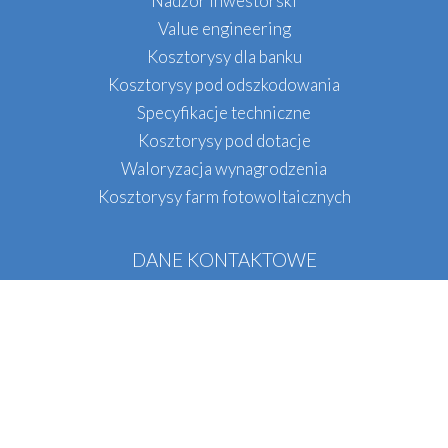
Nadzór inwestorski
Value engineering
Kosztorysy dla banku
Kosztorysy pod odszkodowania
Specyfikacje techniczne
Kosztorysy pod dotacje
Waloryzacja wynagrodzenia
Kosztorysy farm fotowoltaicznych
DANE KONTAKTOWE
QS INŻYNIERIA
Tel.:
+48
536 071 396
E-mail:
biuro@qsinzynieria.pl
Biuro w Krakowie
Oddział w Warszawie