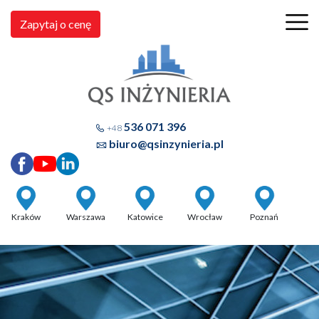
Zapytaj o cenę
536 071 396
+48
biuro@qsinzynieria.pl
Kraków
Warszawa
Katowice
Wrocław
Poznań