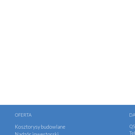
OFERTA
D
Kosztorysy budowlane
QS
Tel
Nadzór inwestorski