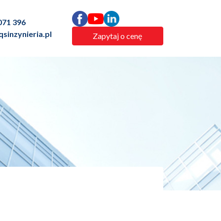
071 396
sinzynieria.pl
Zapytaj o cenę