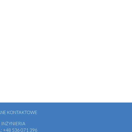
ANE KONTAKTOWE
 INŻYNIERIA
.:
+48
536 071 396