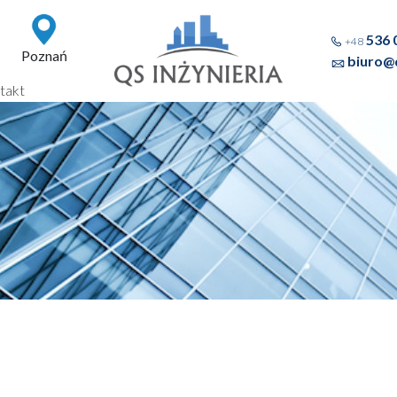
536 
+48
Poznań
biuro@q
takt