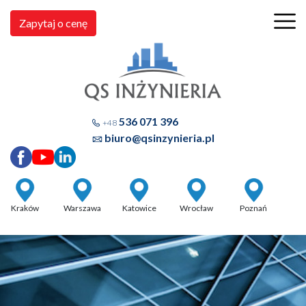
Zapytaj o cenę
536 071 396
+48
biuro@qsinzynieria.pl
Kraków
Warszawa
Katowice
Wrocław
Poznań