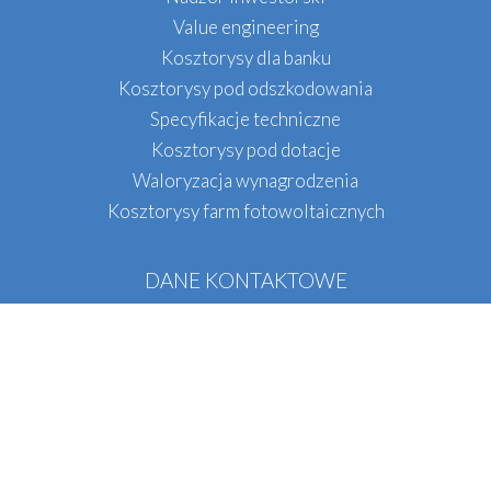
Value engineering
Kosztorysy dla banku
Kosztorysy pod odszkodowania
Specyfikacje techniczne
Kosztorysy pod dotacje
Waloryzacja wynagrodzenia
Kosztorysy farm fotowoltaicznych
DANE KONTAKTOWE
QS INŻYNIERIA
Tel.:
+48
536 071 396
E-mail:
biuro@qsinzynieria.pl
Biuro w Krakowie
Oddział w Warszawie