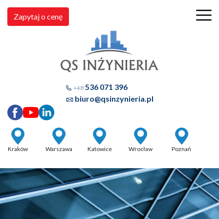
Zapytaj o cenę
536 071 396
+48
biuro@qsinzynieria.pl
Kraków
Warszawa
Katowice
Wrocław
Poznań