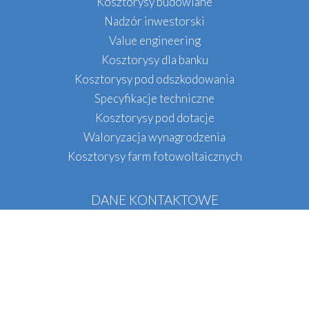
Kosztorysy budowlane
Nadzór inwestorski
Value engineering
Kosztorysy dla banku
Kosztorysy pod odszkodowania
Specyfikacje techniczne
Kosztorysy pod dotacje
Waloryzacja wynagrodzenia
Kosztorysy farm fotowoltaicznych
DANE KONTAKTOWE
QS INŻYNIERIA
Tel.:
+48
536 071 396
E-mail:
biuro@qsinzynieria.pl
Biuro w Krakowie