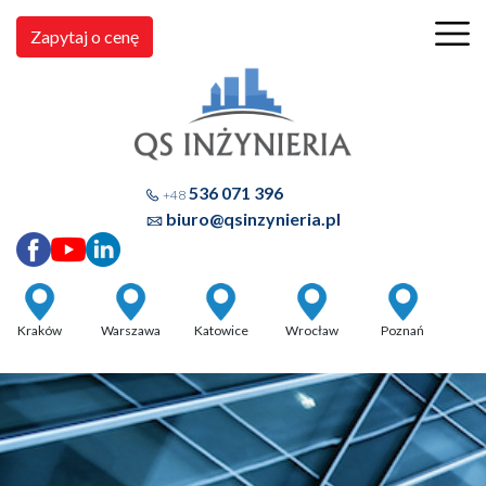
Zapytaj o cenę
536 071 396
+48
biuro@qsinzynieria.pl
Kraków
Warszawa
Katowice
Wrocław
Poznań