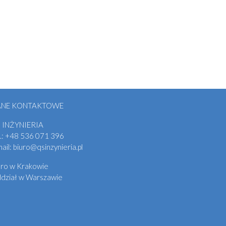
ANE KONTAKTOWE
 INŻYNIERIA
.:
+48
536 071 396
mail:
biuro@qsinzynieria.pl
uro w Krakowie
dział w Warszawie