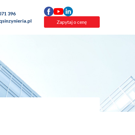
071 396
sinzynieria.pl
Zapytaj o cenę