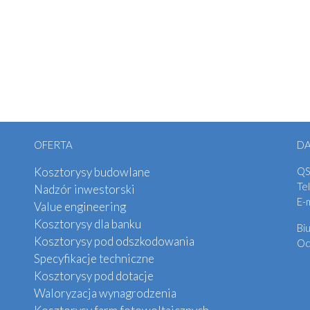
OFERTA
D
Kosztorysy budowlane
QS
Tel
Nadzór inwestorski
E-
Value engineering
Kosztorysy dla banku
Bi
Kosztorysy pod odszkodowania
Od
Specyfikacje techniczne
Kosztorysy pod dotacje
Waloryzacja wynagrodzenia