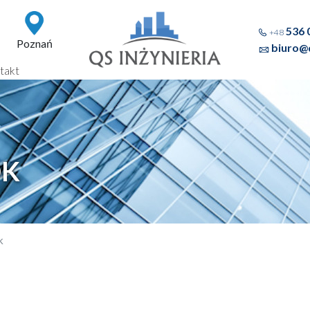
536 
+48
Poznań
biuro@q
takt
OK
k