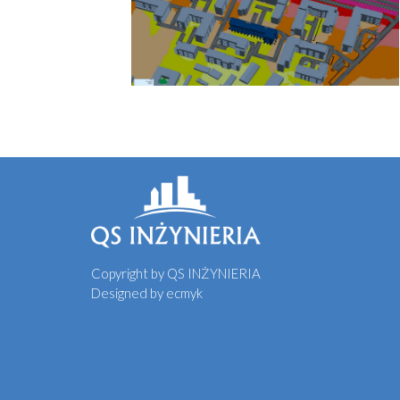
Copyright by QS INŻYNIERIA
Designed by
ecmyk