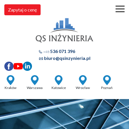
Zapytaj o cenę
536 071 396
+48
biuro@qsinzynieria.pl
Kraków
Warszawa
Katowice
Wrocław
Poznań