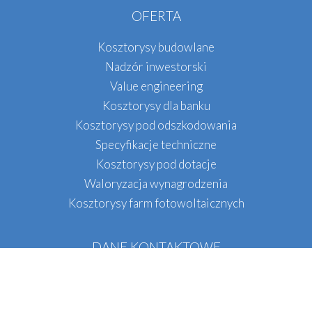
OFERTA
Kosztorysy budowlane
Nadzór inwestorski
Value engineering
Kosztorysy dla banku
Kosztorysy pod odszkodowania
Specyfikacje techniczne
Kosztorysy pod dotacje
Waloryzacja wynagrodzenia
Kosztorysy farm fotowoltaicznych
DANE KONTAKTOWE
QS INŻYNIERIA
Tel.:
+48
536 071 396