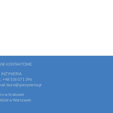
ANE KONTAKTOWE
 INŻYNIERIA
.:
+48
536 071 396
mail:
biuro@qsinzynieria.pl
uro w Krakowie
dział w Warszawie