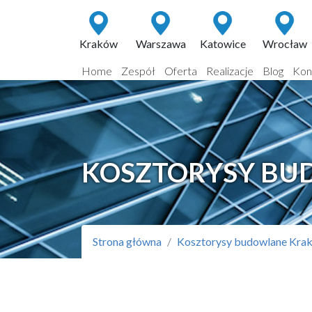
Kraków
Warszawa
Katowice
Wrocław
Home
Zespół
Oferta
Realizacje
Blog
Kon
KOSZTORYSY B
Strona główna
Kosztorysy budowlane Kra