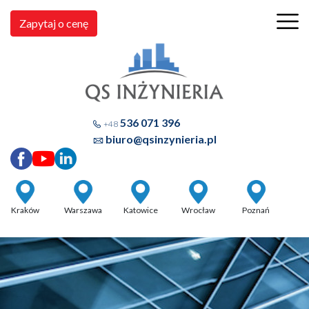
Zapytaj o cenę
536 071 396
+48
biuro@qsinzynieria.pl
Kraków
Warszawa
Katowice
Wrocław
Poznań