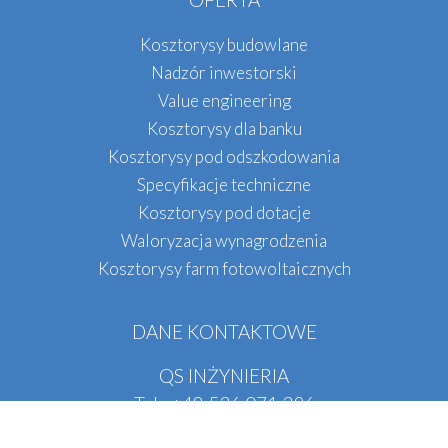
Kosztorysy budowlane
Nadzór inwestorski
Value engineering
Kosztorysy dla banku
Kosztorysy pod odszkodowania
Specyfikacje techniczne
Kosztorysy pod dotacje
Waloryzacja wynagrodzenia
Kosztorysy farm fotowoltaicznych
DANE KONTAKTOWE
QS INŻYNIERIA
Tel.:
+48
536 071 396
E-mail:
biuro@qsinzynieria.pl