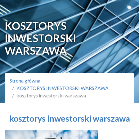
KOSZTORYS
INWESTORSKI
WARSZAWA
Strona główna
KOSZTORYS INWESTORSKI WARSZAWA
kosztorys inwestorski warszawa
kosztorys inwestorski warszawa