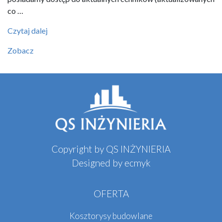
co …
Kosztorysy
Czytaj dalej
budowlane
Zobacz
Warszawa
Copyright by QS INŻYNIERIA
Designed by
ecmyk
OFERTA
Kosztorysy budowlane