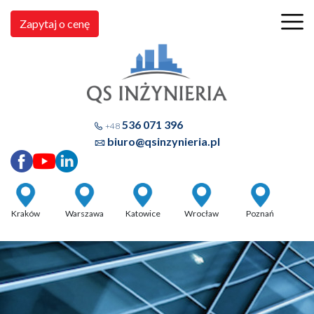
Zapytaj o cenę
536 071 396
+48
biuro@qsinzynieria.pl
Kraków
Warszawa
Katowice
Wrocław
Poznań