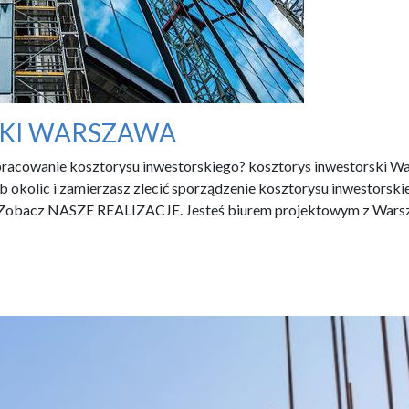
SKI WARSZAWA
pracowanie kosztorysu inwestorskiego? kosztorys inwestorski War
 okolic i zamierzasz zlecić sporządzenie kosztorysu inwestorsk
ki. Zobacz NASZE REALIZACJE. Jesteś biurem projektowym z War