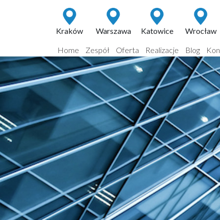
Kraków
Warszawa
Katowice
Wrocław
Home
Zespół
Oferta
Realizacje
Blog
Kon