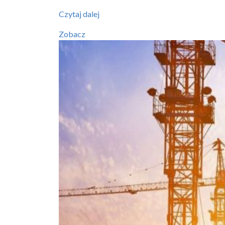
Kosztorysy
Czytaj dalej
budowlane
Zobacz
Warszawa