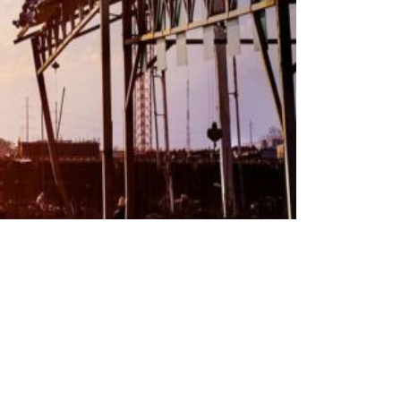
z lub prowadzisz firmę w Krakowie lub
e działa w największych miastach Polski – także
oraz ceny dostawców i …