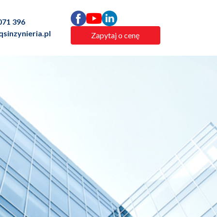
071 396
sinzynieria.pl
Zapytaj o cenę