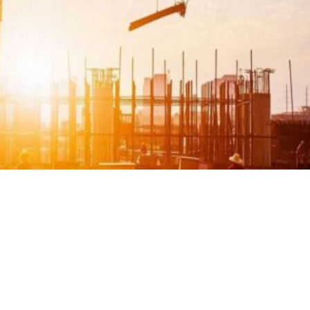
aków
nego w Krakowie? kosztorysy budowlane Kraków Jeżeli mieszkas
orysu budowlanego, to świetnie trafiłeś. Nasze biuro kosztorysow
sze cenniki Sekocenbud, czynniki cenotwórcze (R, M,S,Kp,Z,Kz) 