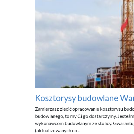
Kosztorysy budowlane Wa
Zamierzasz zlecić opracowanie kosztorysu bud
budowlanego, to my Ci go dostarczymy. Jesteś
wykonawcom budowlanym ze stolicy. Gwarantuje
(aktualizowanych co …