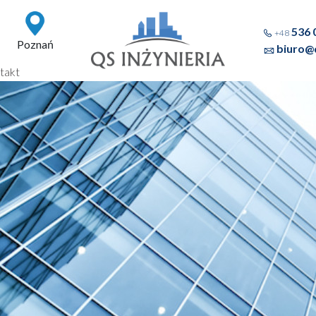
536 
+48
Poznań
biuro@q
takt