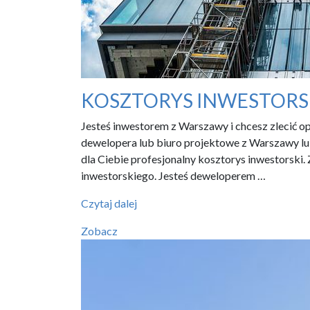
KOSZTORYS INWESTOR
Jesteś inwestorem z Warszawy i chcesz zlecić o
dewelopera lub biuro projektowe z Warszawy lub
dla Ciebie profesjonalny kosztorys inwestors
inwestorskiego. Jesteś deweloperem …
KOSZTORYS
Czytaj dalej
INWESTORSKI
Zobacz
WARSZAWA