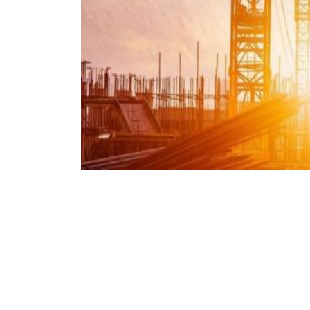
Kosztorysy budowlane Kr
Chcesz zlecić opracowanie kosztorysu budowla
okolicach i chciałbyś zlecić sporządzenie koszt
u Ciebie. Nasze kosztorysy uwzględniają najnow
Kosztorysy
Czytaj dalej